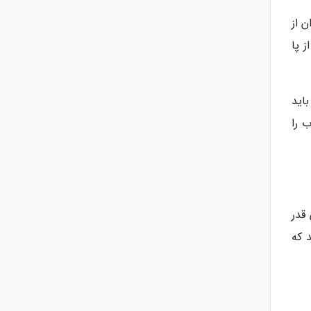
 از
ز پا
اید
 را
قدر
 که