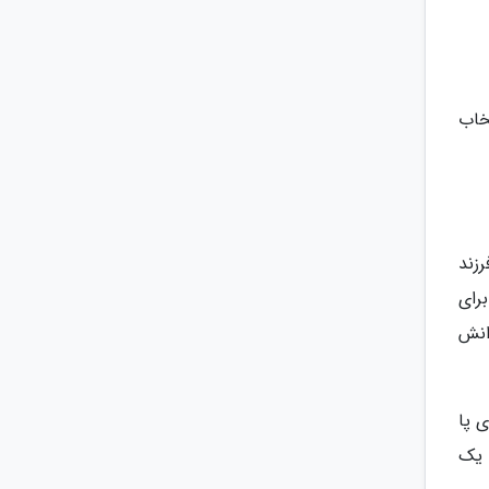
خاب
زند
رای
انش
 پا
 یک