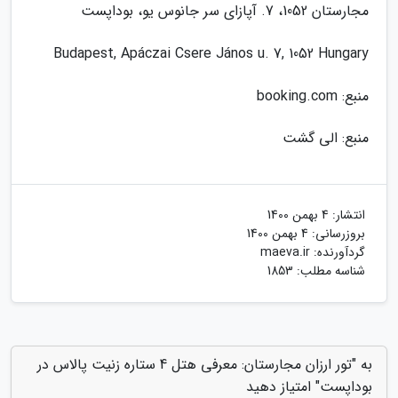
مجارستان 1052، 7. آپازای سر جانوس یو، بوداپست
Budapest, Apáczai Csere János u. 7, 1052 Hungary
منبع: booking.com
منبع: الی گشت
انتشار:
4 بهمن 1400
بروزرسانی:
4 بهمن 1400
گردآورنده:
maeva.ir
شناسه مطلب: 1853
به "تور ارزان مجارستان: معرفی هتل 4 ستاره زنیت پالاس در
بوداپست" امتیاز دهید