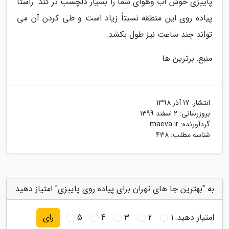
پاییزی خوش آب وهوای شما را بسیار دلچسب تر کند. راستا
پیاده روی این منطقه نسبتاً زیاد است و طی کردن آن می
تواند چند ساعت نیز طول بکشد.
منبع: برترین ها
انتشار:
17 آذر 1398
بروزرسانی:
2 اسفند 1399
گردآورنده:
maeva.ir
شناسه مطلب: 438
به "بهترین جا های تهران برای پیاده روی پاییزی" امتیاز دهید
امتیاز دهید:
1
2
3
4
5
رای