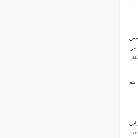
 سس
اسبی
لفل
 هم
این
لذت