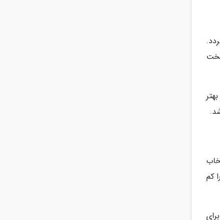
ردد.
پخت
هتر
د.
تخاب
 کم
رای