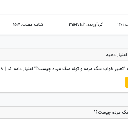
گردآورنده:
maeva.ir
شناسه مطلب: 1517
متیاز دهید
 "
تعبیر خواب سگ مرده و توله سگ مرده چیست؟
" امتیاز داده اند |
.8
 سگ مرده چیست؟"