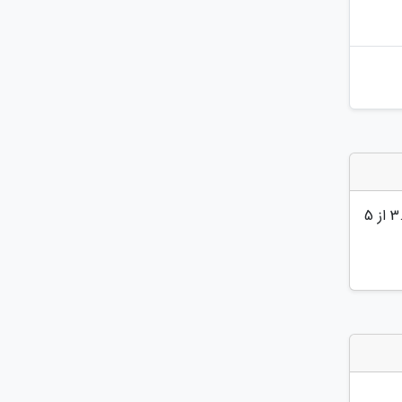
3
از 5