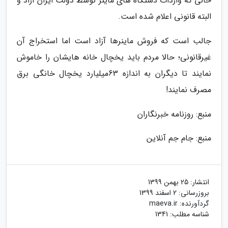
حالی که واردات دستگاه های ماینر توسط دولت ایران آزاد و
البته قانونی اعلام شده است.
جالب است که فروش ماینرها آزاد است اما استخراج آن
غیرقانونی؛ حالا مردم باید یخچال خانه هایشان را خاموش
نمایند تا دیگران به اندازه 63میلیارد یخچال خانگی برق
مصرف نمایند!
منبع: روزنامه خبرنگاران
منبع: جام جم آنلاین
انتشار:
25 بهمن 1399
بروزرسانی:
2 اسفند 1399
گردآورنده:
maeva.ir
شناسه مطلب: 1341