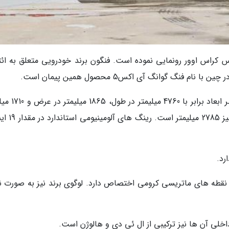
- فنگون از خودرو نو لندیان ئی5 در کلاس کراس اوور رونمایی نموده است. فنگون برند خودرویی متعلق به 
فنگ گوانگ آی اکس5 محصول همین پیمان است.
لندیان ئی5 به عنوان شاسی بلند سایز میانه از منظر ابعا
در ارتفاع پیشرفته است. فاصله بین محورهای آن 
نقطه های ماتریسی کرومی اختصاص دارد. لوگوی برند نیز به صورت ن
خلی آن ها نیز ترکیبی از ال ئی دی و هالوژن است.