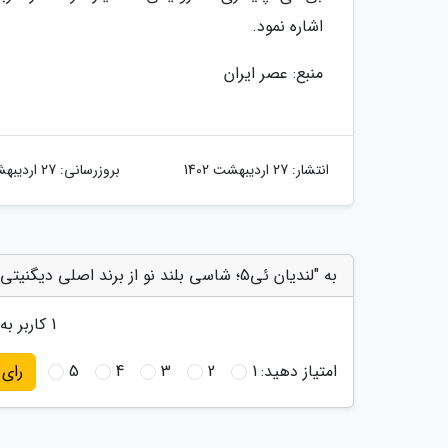
اشاره نمود.
منبع: عصر ایران
انتشار:
27 اردیبهشت 1402
بروزرسانی:
27 اردیبهشت 1402
به "لندیان ئی5؛ شاسی بلند نو از برند اصلی دیگنیتی!" امتیاز دهید
1
کاربر به 
امتیاز دهید:
1
2
3
4
5
رای