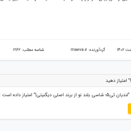
گردآورنده:
maeva.ir
شناسه مطلب: 2162
"
لندیان ئی5؛ شاسی بلند نو از برند اصلی دیگنیتی!
" امتیاز داده است 