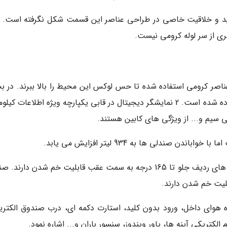
د و خلاقیت خاصی در طراحی عناصر این قسمت شکل نگرفته است. ال
ی از سر لوله کرومی نیست.
اصر کرومی استفاده شده تا حس لوکس این محیط را بالا ببرند. در 
فناورانه ها از تکنولوژی هواوی و های کار 3.0 استفاده شده است. 2 نمایشگر دیجیتال در قابی یکپارچه ویژه اطلاعات ک
جانمایی صندلی ها به شکل 2+3+2 است. صندلی های ردیف جلو تا 165 درجه به سمت عقب قابلیت خم شدن دارن
ده هوای داخل، ورود بدون کلید، استارت دکمه ای، درب صندوق الکتری
لکتریکی آینه ها، پاور ویندوز، سنسور باران و... اشاره نمود.