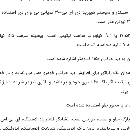
در بخش پیشرانه لندیان ئی5 از تپنده 1.5 لیتری 4 سیلندر و سیستم هیبرید دی اچ تی300 کمپانی بی وای 
بسته باتری سیستم الکتریکی با توجه به آپشن 17.52 ی
یلومتر اشاره شده است.
عنوان یک ژنراتور برای افزایش برد حرکتی خودرو عمل می نماید و در خ
موتور الکتریکی 130 کیلوواتی قرار گرفته است. بدین ترتیب اگر باک 60 لیتری خودرو پر باشد و باتری نیز در شرایط 
اط با محور جلو استفاده شده است.
ر پارک جلو و عقب، دوربین عقب، نشانگر فشار باد لاستیک، ای بی اس،
لایی و سرپایینی، ترمز پارک اتوماتیک، هدلایت اتوماتیک، ایزوفیکس و