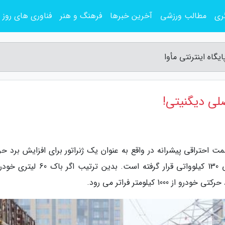
ری
مطالب ورزشی
آخرین خبرها
فرهنگ و هنر
فناوری های روز
ش پایگاه اینترنتی مأوا، در لندیان ئی5، قسمت احتراقی پیشرانه در واقع به عنوان یک ژنراتور برای افزایش برد
خودرو عمل می نماید و در خدمت موتور الکتریکی 130 کیلوواتی قرار گرفته است. بدین ترت
1 کیلومتر فراتر می رود.