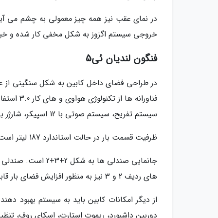
در نمای عقب نیز همه چیز معمولی به چشم می آی
خروجی سیستم اگزوز به شکل مخفی کار شده و خبر
فنگون لندیان ئی5
در طراحی فضای داخل کابین به شکل سنگینی از عن
سیستم تفریح، سیستم صوتی با 12 اسپیکر، شارژر بی سیم و... از ویژگی های کابین هستند.
ظرفیت قسمت بار در حالت استاندارد 187 لیتر است اما با خواباندن صندلی ها به 934 لیتر افزایش می یابد.
های ردیف 2 و 3 نیز به منظور افزایش فضای بار قابلیت خم شدن دارند.
از دیگر امکانات کابین باید به سیستم بهبود دهن
دوربین داشبورد، ریموت استارت، اسکای روف، تنظیم ا