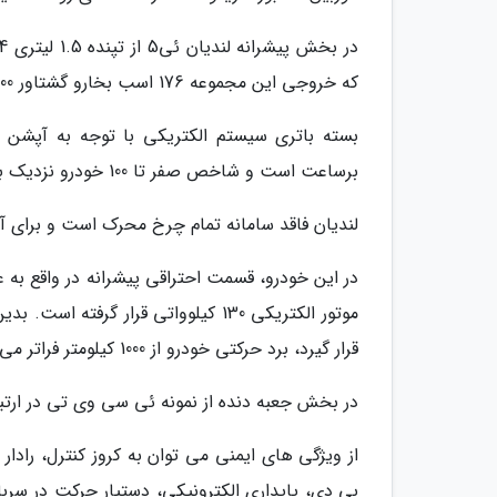
که خروجی این مجموعه 176 اسب بخارو گشتاور 300 نیوتن متر است.
برساعت است و شاخص صفر تا 100 خودرو نزدیک به 7 ثانیه محاسبه شده است.
لندیان فاقد سامانه تمام چرخ محرک است و برای آن به برد حرکتی 1150 ک
در این خودرو، قسمت احتراقی پیشرانه در واقع به 
قرار گیرد، برد حرکتی خودرو از 1000 کیلومتر فراتر می رود.
در بخش جعبه دنده از نمونه ئی سی وی تی در ارتب
از ویژگی های ایمنی می توان به کروز کنترل، رادا
بی دی، پایداری الکترونیکی، دستیار حرکت در سربا