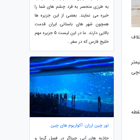
به طرزی منحصر به فرد چشم های شما را
خیره می نمایند. بعضی از این جزیره ها
همچون شهر های باستانی ایران قدمت
بالایی دارند. ما در این لیست 5 جزیره مهم
ائتلاف
خلیج فارس که در سفر...
د برابر با 4760 میلیمتر در طول، 1865 میلیمتر در عرض و 1710 میلیمتر
نیز 2785 میلیمتر است. رینگ های آلومینیومی استاندارد در مقدار 19 اینچی
قطه
تور چین ارزان: آکواریوم های چین
جاذبه های آبی چیناگر در فصل گرما و