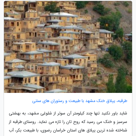
طرقبه، ییلاق خنک مشهد با طبیعت و رستوران های سنتی
شاید باور نکنید تنها چند کیلومتر آن سوتر از شلوغی مشهد، به بهشتی
سرسبز و خنک می رسید که روح تان را تازه می نماید. روستای طرقبه از
شناخته شده ترین ییلاق های استان خراسان رضوی، با طبیعت بکر، آب