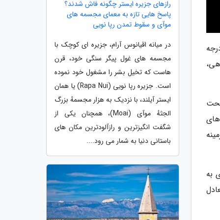
رازهای جزیره ایستر چگونه فاش شدند؟
پاسخ هایی تازه به معمای مجسمه های
موآی و سقوط تمدن رپا نویی
در میانه اقیانوس آرام، جزیره ای کوچک با
رجه
مجسمه های غول پیگر سنگی خود، قرن
ان در بررسی تازهی،
هاست که تخیل بشر را مشغول خود نموده
است. جزیره رپا نویی (Rapa Nui) یا همان
ایستر آیلند، با نزدیک به هزار مجسمهٔ بزرگ
تحت
الجثهٔ موآی (Moai)، همچنان یکی از
های
شگفت انگیزترین و رازآلودترین مکان های
 این زمینه
باستانی دنیا به شمار می رود....
دی به
ادل