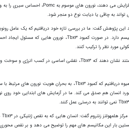
در حالی که نورون های موسوم به Agrp، اشتها را افزایش می دهند، نورون های موسوم به Pomc، احساس
 تواند به چاقی یا دیابت نوع دو منجر شود.
(Carmelo Quarta) نویسنده ارشد این پژوهش گفت: ما در بررسی تازه خود دریافتیم که یک عامل رو
ژنتیکی موسوم به Tbx3، نقش مهمی در این مکانیسم دارد. در صورت کمبود Tbx3، نورون هایی که مسئول 
لی مورد نظر را ترکیب کنند.
دانشمندان با به کار بردن روش های بسکمک توانستند نشان دهند که Tbx3، نقشی اساسی در کسب انرژی و س
فیست اضافه نمود: با بررسی ایده خود روی مگس میوه دریافتیم که کمبود Tbx3، به بحران هویت نورون های مرت
ورد انسان هم صدق می کند. ما در آزمایش های ابتدایی خود روی نو
دکتر ماتیاس چوپ (chöp
ستین بار این مکانیسم های مهم را توضیح می دهد و بر نقص محوری 