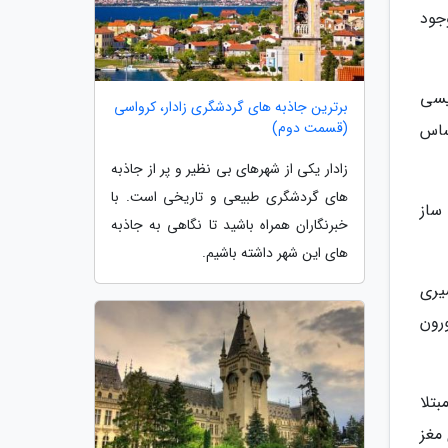
 سیری را به وجود
نویسی
برترین جاذبه های گردشگری زادار، کرواسی
(قسمت دوم)
ایجاد احساس
زادار یکی از شهرهای بی نظیر و پر از جاذبه
های گردشگری طبیعی و تاریخی است. با
وخت و ساز
خبرنگاران همراه باشید تا نگاهی به جاذبه
های این شهر داشته باشیم.
بط با سیری
رون
Matthias Ts) مدیرعامل مرکز هلمهولتز زنتروم گفت: انسان هایی که به نقص ژنتیکی در Tbx3 مبتلا
مغز