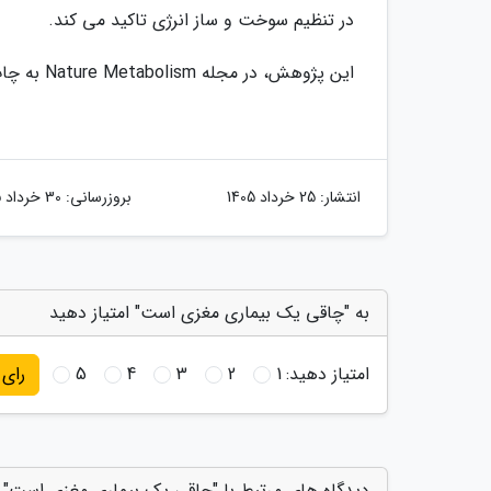
در تنظیم سوخت و ساز انرژی تاکید می کند.
این پژوهش، در مجله Nature Metabolism به چاپ رسید.
انتشار:
25 خرداد 1405
بروزرسانی:
30 خرداد 1405
به "چاقی یک بیماری مغزی است" امتیاز دهید
امتیاز دهید:
1
2
3
4
5
رای
دیدگاه های مرتبط با "چاقی یک بیماری مغزی است"