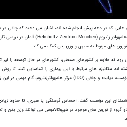
ش هایی که در دهه پیش انجام شده اند، نشان می دهند که چاقی در د
نخست، یک بیماری مغزی است. پژوهشگران مرکز هلمهولتز زنتروم (Helmholtz Zentrum München) آلم
 نورون های مربوط به سیری و وزن بدن کمک می کند.
ود که علاوه بر کشورهای صنعتی، کشورهای در حال توسعه را نیز 
ه اند مکانیزم های مرتبط با این بیماری را شناسایی کنند تا روش 
تازهی برای درمان آن ارائه دهند اما پژوهشگران مؤسسه دیابت و چاقی (IDO) مرکز هلمهولتززنتروم، گام مهمی در
ندر فیست (Alexandre Fisette) از دانشمندان این مؤسسه گفت: احساس گرسنگی یا سیری، تا حدود زیا
گروه از نورون های موجود در هیپوتالاموس می توانند وزن بدن و تع
.