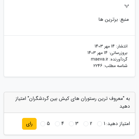
پ
منبع: برترین ها
انتشار:
14 مهر 1403
بروزرسانی:
14 مهر 1403
گردآورنده:
maeva.ir
شناسه مطلب: 2246
به "معروف ترین رستوران های کیش بین گردشگران" امتیاز
دهید
امتیاز دهید:
1
2
3
4
5
رای