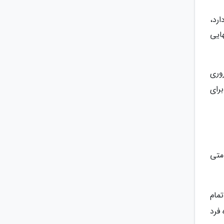
رد،
ود و دوز نهایی
وری
رای
متی
مام
فرد