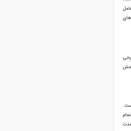
امل
های
رخی
رامش
ست.
نجام
مدت