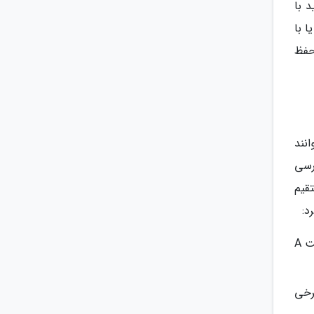
 با
 با
حفظ
نند
رسی
قیم
د:
این واکسن به‌ویژه برای سفر به مناطقی با سطح بهداشت پایین بسیار حائز اهمیت است. واکسن هپاتیت A
رخی