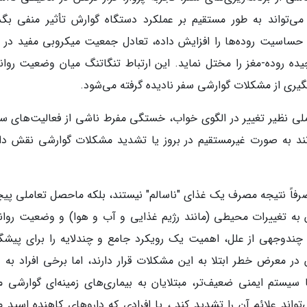
 می‌تواند به طور مستقیم بر عملکرد دستگاه گوارش تأثیر منفی بگذا
حساسیت روده‌ها را افزایش داده، تعادل جمعیت میکروبی مفید در ر
چیده روده-مغز را مختل نماید. این ارتباط تنگاتنگ میان وضعیت روان
ری از مشکلات گوارشی سفر نادیده گرفته می‌شود.
املی نظیر تغییر در الگوی خواب، خستگی مفرط ناشی از فعالیت‌های سف
نند به صورت غیرمستقیم در بروز یا تشدید مشکلات گوارشی نقش دا
فاً نتیجه مصرف یک غذای "ناسالم" نیستند، بلکه ماحصل تعاملی پیچ
 به تغییرات محیطی (مانند رژیم غذایی و آب و هوا) و وضعیت روان
ندوجهی از علل، اهمیت یک رویکرد جامع و چندلایه را برای پیشگ
ر معرض خطر ابتلا به این مشکلات قرار دارند، اما برخی افراد به د
یستم ایمنی ضعیف‌تر، مبتلایان به بیماری‌های زمینه‌ای گوارشی ما
I) که استرس سفر می‌تواند علائم آن را تشدید کند ، یا افرادی که داروهای کاهنده اسید