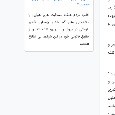
چیست؟
رد.
اغلب مردم هنگام مسافرت های هوایی با
وده
مشکلاتی مثل گم شدن چمدان، تأخیر
ی و
طولانی در پرواز و... روبرو شده اند و از
حقوق قانونی خود در این شرایط بی اطلاع
هستند.
ر و
شته
یده
ی و
یری
لیل
نند
 معده