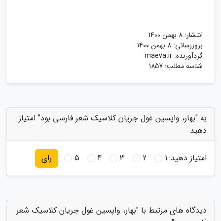
انتشار:
8 بهمن 1400
بروزرسانی:
8 بهمن 1400
گردآورنده:
maeva.ir
شناسه مطلب: 1857
به "بهار، واپسین غول جریان کلاسیک شعر فارسی بود" امتیاز
دهید
امتیاز دهید:
1
2
3
4
5
رای
دیدگاه های مرتبط با "بهار، واپسین غول جریان کلاسیک شعر