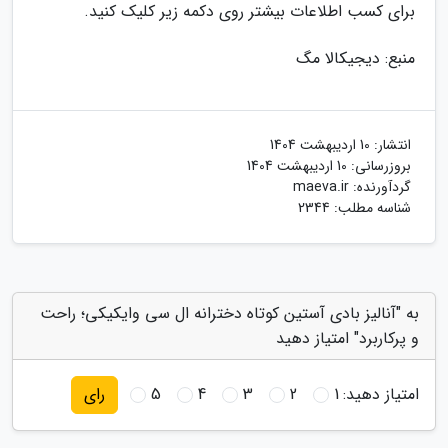
برای کسب اطلاعات بیشتر روی دکمه زیر کلیک کنید.
منبع: دیجیکالا مگ
انتشار:
10 اردیبهشت 1404
بروزرسانی:
10 اردیبهشت 1404
گردآورنده:
maeva.ir
شناسه مطلب: 2344
به "آنالیز بادی آستین کوتاه دخترانه ال سی وایکیکی؛ راحت
و پرکاربرد" امتیاز دهید
امتیاز دهید:
1
2
3
4
5
رای