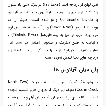
نمی توان از دریاچه ایسا (Isa Lake) در پارک ملی یلواستون
یاد نکرد. این دریاچه کوچک دقیقاً روی خط تقسیم قاره ای
یا Continental Divide واقع شده است. شرق آن به
رودخانه لوییس (Lewis River) و از آن جا به اقیانوس آرام
می ریزد. غرب آن نیز به رود فایرهول (Firehole River) و
درنهایت به خلیج مکزیک و اقیانوس اطلس می رسد. این
تقارن طبیعی، دریاچه ایسا را به یکی از بی همتاترین
دریاچه های دنیا تبدیل نموده است.
پلی میان اقیانوس ها
در وایومینگ آمریکا، نورت تو اوشن کریک (North Two
Ocean Creek) نمونه ای دیگر از جریان های تقسیم شونده
است. در نقطه ای از این جریان، آب چنان آرام و بدون شیب
جاری ست که ماهی ها می توانند از حوزه اقیانوس آرام به