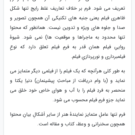
تعریف می شود. فرم بر خلاف تعاریف غلط رایج تنها شکل
ظاهری فیلم یعنی جنبه های تکنیکی آن همچون تصویر و
صدا و جلوه های ویژه و تدوین نیست. همانطور که محتوا
تنها محدود به ماجراها و موقعیت ها) نمی شود. شیوۀ
رواییِ فیلم همان قدر به فرمِ فیلم تعلق دارد که نوعِ
فیلمبرداری و نورپردازیِ فیلم.
به طور کلی هرآنچه که یک فیلم را از فیلمی دیگر متمایز می
نماید و (با وام دریافت از مباحثِ پیشینمان) دنیاِ یکتا و
منحصر به فردِ فیلم را با آب و هوای خاصِ خود خلق می
نماید جزوِ فرمِ فیلم محسوب می شود.
فرم تنها عاملِ متمایز نمایندۀ هنر از سایر اَشکالِ بیانِ محتوا
همچون سخنرانی و وعظ، کتاب و مقاله است.