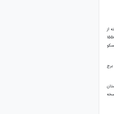
ته از
 کارائیب محسوب می‌شود. این قلعه پس از آنکه دزدان دریایی فرانسوی قلعه قبلی را در سال 1555
سکو
راز برج
ستان
سخه