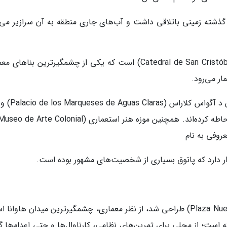
Plaza de la Cié) بود، زیرا در گذشته زمینی باتلاقی داشت و آب‌های جاری منطقه به آن سرازیر م
کلیسای جامع سان کریستوبال (Catedral de San Cristóbal de La Habana) است که یکی از چشمگیرترین بناه
ار می‌رود.
اطراف میدان را کاخ‌های زیبایی مانند کاخ مارکسس
روفی به نام
این میدان که در سال 1559 با نام میدان جدید (Plaza Nueva) طراحی شد، از نظر معماری، چشمگیرترین میدان هاوا
 است؛ از محلی برای تمرین‌های نظامی، کارناوال‌ها و حتی اعدام‌ها گ