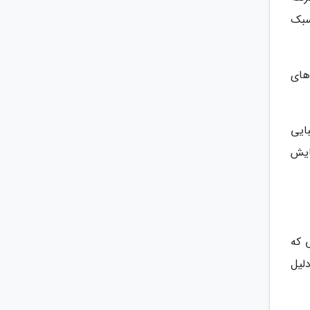
عماری باروک کوبایی و هنر نو (Art Nouveau) به سبک
جاذبه‌های
ن نماهای زیبایی
به نمایش
 که
لیل