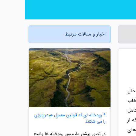
اخبار و مقالات مرتبط
 حال
خاب
امل
9 رودخانه ای که قوانین معمول هیدرولوژی
 از
را می شکنند
های
در تصور بیشتر ما، مسیر رودخانه ها واضح