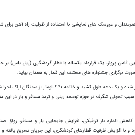
نرمندان و عروسک های نمایشی با استفاده از ظرفیت راه آهن برای ش
ی ثامن پرواز، یک قرارداد یکساله با قطار گردشگری (ریل باس) بر 
رت برگزاری جشنواره های مختلف این قطار به همدان بیاید.
اتصال ملایر به راه آهن غرب کشور از سال 1380 آغاز شده و یک دهه طول کشید و خاتمه 90 کیلومتر از سمنگان 
بب تحولی شگرف در حوزه توسعه ریلی و تردد مسافر و بار در این من
کاهش اندازه بار ترافیکی، افزایش جابجایی بار و مسافر، رونق صن
و با افزایش ظرفیت قطارهای گردشگری، این جریان تسریع یافته و تا