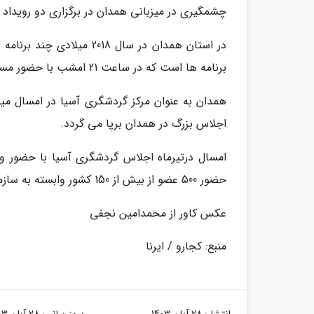
چشمگیری در میزبانی همدان در برگزاری دو رویداد بزرگ بین المللی در
در استان همدان در سال 018
برنامه ها است که در ساعت 21 امشب با حضور مسئولان کشوری کلید خورد.
همدان به عنوان مرکز گردشگری آسیا در امسال میلا
اجلاس بزرگ در همدان برپا می گردد.
حضور 500 عضو از بیش از 150 کشور وابسته به سازمان جهانی گردشگری، در همدان اجرا می گردد.
عکس کاور از محمدامین نجفی
منبع: کجارو / ایرنا
انتشار:
28 آبان 1403
بروزرسانی:
28 آبان 1403