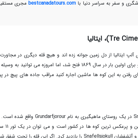
ری و سفر به سراسر دنیا با
bestcanadatours.com
مجری مستقیم
آلپ ایتالیا از دل زمین جوانه زده اند و هیچ قله دیگری در مجاورت آ
وجود ندارد. بلندترین قله 9836 فوت ارتفاع دارد و برای اولین بار در سال 1869 فتح شد، اما امروزه می توانید ب
ای رفتن به این کوه ها ماشین اجاره کنید مراقب جاده های پیچ در پی
Kirkjufell در ساحل شمالی شبه جزیره Snafellsnes در یک روستای ماهیگیری به نام ndarfjorour
رغم ارتفاع 1500 پایی این کوه، یکی از نمادی
بسیار خارق العاده این کوه و یک غار، ساحل سیاه، و آتشفشان Snafellsjokull را بازدید کرد. اگر این قله را تحت