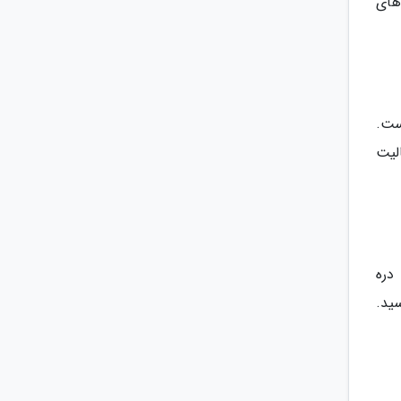
 های
ست.
است. آخرین فعالیت
دره
یه گنبد رسید.