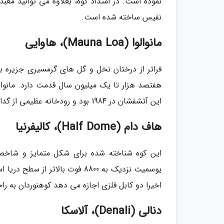
نموده است. در امتداد کوه، بعلاوه می توانید معبد
نفیس ساخته شده است.
مانوالوا (Mauna Loa)، هاوایی
فراتر از درختان نخل و گل های گرمسیری جزیره ب
این آتشفشان در 1984 بود و رودخانه عظیمی از گدازه را تا نزدیکی شهر هیلو راه انداخت.
هاف دام (Half Dome)، کالیفرنیا
این کوه شناخته شده برای شکل متمایز و شاخص
اخیرا دو کابل فلزی اجازه می دهد کوهنوردان به راحتی و تا 400 فوت بدون تجهیزات کوهنورد
دنالی (Denali)، آلاسکا