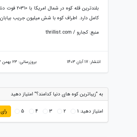
بلندترین قله
کامل دارد. اطراف کوه با شش میلیون جریب بیابان 
منبع: کجارو / thrillist.com
انتشار:
17 آبان 1403
بروزرسانی:
23 بهمن 1403
به "زیباترین کوه های دنیا کدامند؟" امتیاز دهید
امتیاز دهید:
1
2
3
4
5
رای