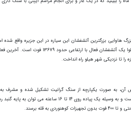
 ماه را ببینید که در یک غار و برای انجام مراسم آیینی با سنگ کاری
زرگ هاوایی بزرگترین آتشفشان این سیاره در این جزیره واقع شده ا
هفتصد هزار تا یک میلیون سال قدمت دارد. مانوالوا یک آتشفشان فعال با ارتفاعی حدود 13679 فوت 
 آن، به صورت یکپارچه از سنگ گرانیت تشکیل شده و مشرف به 
یوسمیت نزدیک به 8800 فوت بالاتر از سطح دریا است و به وسیله یک پیاده روی 14 تا 16 ساعته می توان به پا
ی به قله برسند.