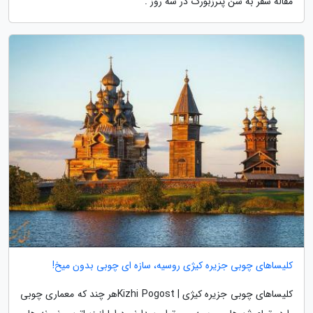
مقاله سفر به سن پترزبورگ در سه روز .
کلیساهای چوبی جزیره کیژی روسیه، سازه ای چوبی بدون میخ!
کلیساهای چوبی جزیره کیژی | Kizhi Pogostهر چند که معماری چوبی