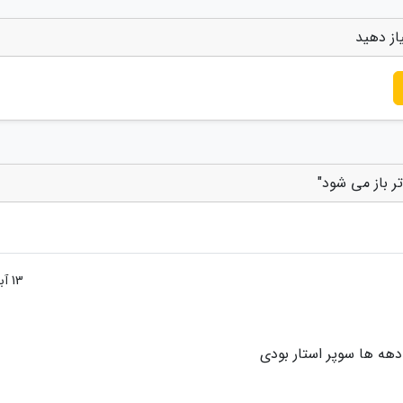
یاز دهید
تر باز می شود"
13 آبان 1402
 دهه ها سوپر استار بودی